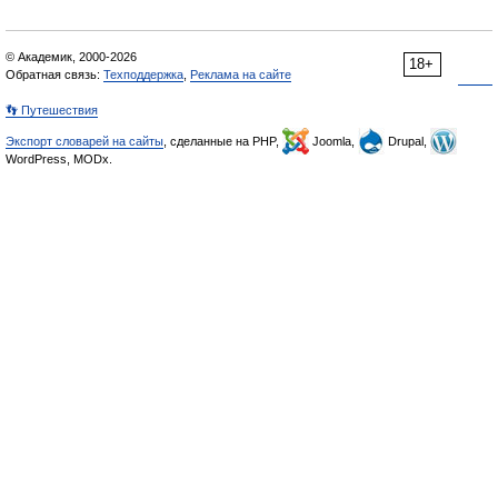
© Академик, 2000-2026
18+
Обратная связь:
Техподдержка
,
Реклама на сайте
👣 Путешествия
Экспорт словарей на сайты
, сделанные на PHP,
Joomla,
Drupal,
WordPress, MODx.