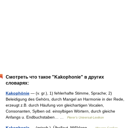
Смотреть что такое "Kakophonie" в других
словарях:
Kakophōnie
— (v. gr.), 1) fehlerhafte Stimme, Sprache; 2)
Beleidigung des Gehörs, durch Mangel an Harmonie in der Rede,
erzeugt z.B. durch Häufung von gleichartigen Vocalen,
Consonanten, Sylben od. einsylbigen Wörtern, durch gleiche
Anfangs u. Endbuchstaben… …
Pierer's Universal-Lexikon
Kakophonīe
— (griech.), Übellaut, Mißklang …