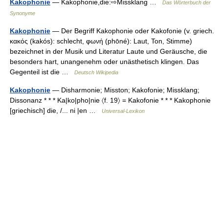
Kakophonie
— Kakophonie,die:⇨Missklang …
Das Wörterbuch der
Synonyme
Kakophonie
— Der Begriff Kakophonie oder Kakofonie (v. griech.
κακός (kakós): schlecht, φωνή (phōné): Laut, Ton, Stimme)
bezeichnet in der Musik und Literatur Laute und Geräusche, die
besonders hart, unangenehm oder unästhetisch klingen. Das
Gegenteil ist die …
Deutsch Wikipedia
Kakophonie
— Disharmonie; Misston; Kakofonie; Missklang;
Dissonanz * * * Ka|ko|pho|nie 〈f. 19〉 = Kakofonie * * * Kakophonie
[griechisch] die, /... ni |en …
Universal-Lexikon