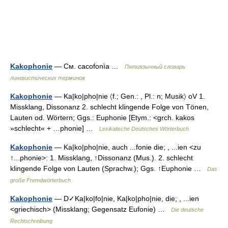
Kakophonie
— См. cacofonìa …
Пятиязычный словарь
лингвистических терминов
Kakophonie
— Ka|ko|pho|nie 〈f.; Gen.: , Pl.: n; Musik〉 oV 1.
Missklang, Dissonanz 2. schlecht klingende Folge von Tönen,
Lauten od. Wörtern; Ggs.: Euphonie [Etym.: <grch. kakos
»schlecht« + …phonie] …
Lexikalische Deutsches Wörterbuch
Kakophonie
— Ka|ko|pho|nie, auch ...fonie die; , ...ien <zu
↑...phonie>: 1. Missklang, ↑Dissonanz (Mus.). 2. schlecht
klingende Folge von Lauten (Sprachw.); Ggs. ↑Euphonie …
Das
große Fremdwörterbuch
Kakophonie
— D✓Ka|ko|fo|nie, Ka|ko|pho|nie, die; , ...ien
<griechisch> (Missklang; Gegensatz Eufonie) …
Die deutsche
Rechtschreibung