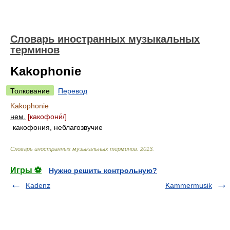
Словарь иностранных музыкальных
терминов
Kakophonie
Толкование
Перевод
Kakophonie
нем.
[какофон
и́/
]
какофония, неблагозвучие
Словарь иностранных музыкальных терминов
.
2013
.
Игры ⚽
Нужно решить контрольную?
Kadenz
Kammermusik