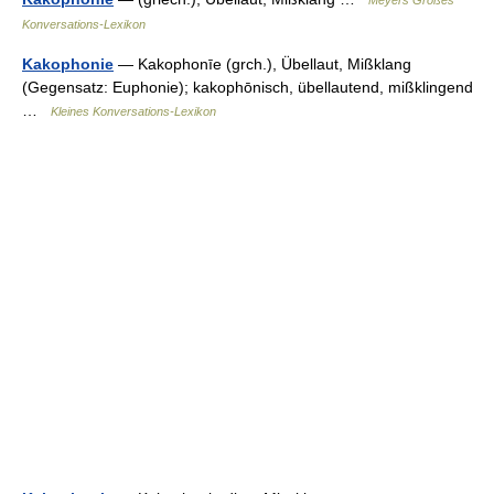
Meyers Großes
Konversations-Lexikon
Kakophonie
— Kakophonīe (grch.), Übellaut, Mißklang
(Gegensatz: Euphonie); kakophōnisch, übellautend, mißklingend
…
Kleines Konversations-Lexikon